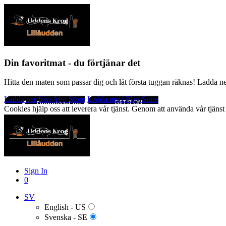
Din favoritmat - du förtjänar det
Hitta den maten som passar dig och låt första tuggan räknas! Ladda n
Ladda ner från App Store
Ladda ner i Play Store
Cookies hjälp oss att leverera vår tjänst. Genom att använda vår tjä
Sign In
0
SV
English - US
Svenska - SE